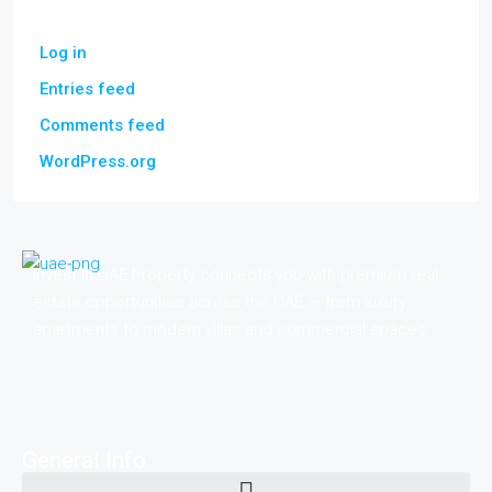
Log in
Entries feed
Comments feed
WordPress.org
Invest in UAE Property connects you with premium real
estate opportunities across the UAE — from luxury
apartments to modern villas and commercial spaces.
General Info