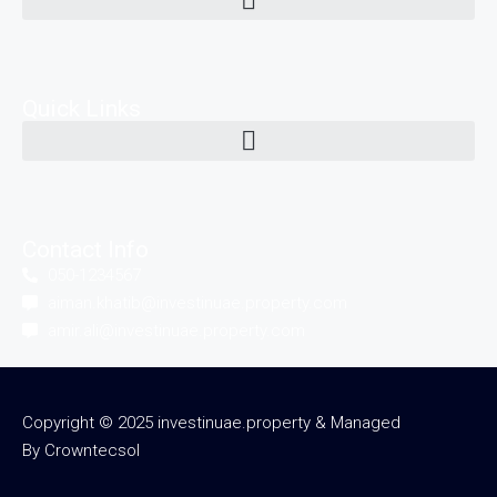
Quick Links
Contact Info
050-1234567
aiman.khatib@investinuae.property.com
amir.ali@investinuae.property.com
Copyright © 2025 investinuae.property & Managed
By
Crowntecsol