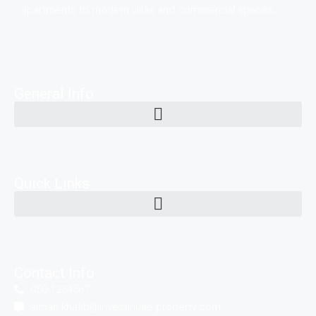
apartments to modern villas and commercial spaces.
General Info
Quick Links
Contact Info
050-1234567
aiman.khatib@investinuae.property.com