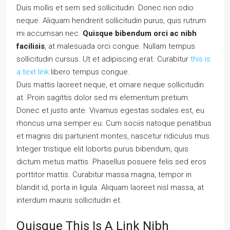
Duis mollis et sem sed sollicitudin. Donec non odio
neque. Aliquam hendrerit sollicitudin purus, quis rutrum
mi accumsan nec.
Quisque bibendum orci ac nibh
facilisis
, at malesuada orci congue. Nullam tempus
sollicitudin cursus. Ut et adipiscing erat. Curabitur
this is
a text link
libero tempus congue.
Duis mattis laoreet neque, et ornare neque sollicitudin
at. Proin sagittis dolor sed mi elementum pretium.
Donec et justo ante. Vivamus egestas sodales est, eu
rhoncus urna semper eu. Cum sociis natoque penatibus
et magnis dis parturient montes, nascetur ridiculus mus.
Integer tristique elit lobortis purus bibendum, quis
dictum metus mattis. Phasellus posuere felis sed eros
porttitor mattis. Curabitur massa magna, tempor in
blandit id, porta in ligula. Aliquam laoreet nisl massa, at
interdum mauris sollicitudin et.
Quisque This Is A Link Nibh