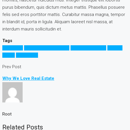
montes, nascetur ridiculus mus. Integer tristique elit lobortis
purus bibendum, quis dictum metus mattis. Phasellus posuere
felis sed eros porttitor mattis. Curabitur massa magna, tempor
in blandit id, porta in ligula. Aliquam laoreet nisl massa, at
interdum mauris sollicitudin et.
Tags
Apartment
Business Development
House for families
Houzez
Luxury
Real Estate
Prev Post
Why We Love Real Estate
Root
Related Posts