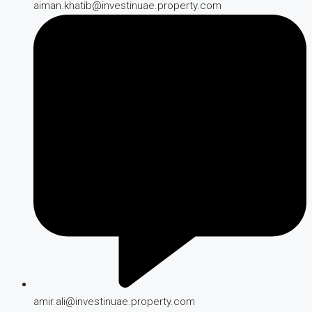
aiman.khatib@investinuae.property.com
amir.ali@investinuae.property.com