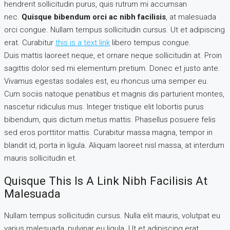
hendrerit sollicitudin purus, quis rutrum mi accumsan
nec.
Quisque bibendum orci ac nibh facilisis
, at malesuada
orci congue. Nullam tempus sollicitudin cursus. Ut et adipiscing
erat. Curabitur
this is a text link
libero tempus congue.
Duis mattis laoreet neque, et ornare neque sollicitudin at. Proin
sagittis dolor sed mi elementum pretium. Donec et justo ante.
Vivamus egestas sodales est, eu rhoncus urna semper eu.
Cum sociis natoque penatibus et magnis dis parturient montes,
nascetur ridiculus mus. Integer tristique elit lobortis purus
bibendum, quis dictum metus mattis. Phasellus posuere felis
sed eros porttitor mattis. Curabitur massa magna, tempor in
blandit id, porta in ligula. Aliquam laoreet nisl massa, at interdum
mauris sollicitudin et.
Quisque This Is A Link Nibh Facilisis At
Malesuada
Nullam tempus sollicitudin cursus. Nulla elit mauris, volutpat eu
varius malesuada, pulvinar eu ligula. Ut et adipiscing erat.